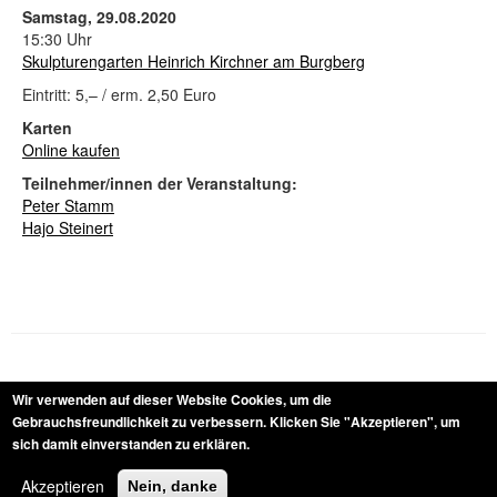
Samstag, 29.08.2020
15:30 Uhr
Skulpturengarten Heinrich Kirchner am Burgberg
Eintritt: 5,– / erm. 2,50 Euro
Karten
Online kaufen
Teilnehmer/innen der Veranstaltung:
Peter Stamm
Hajo Steinert
Anreise
Links
Archiv
Teilnehmer/innen seit 1980
Wir verwenden auf dieser Website Cookies, um die
Navigation
Newsletter
Kontakt
Impressum
Fusszeile
Gebrauchsfreundlichkeit zu verbessern.
Klicken Sie "Akzeptieren", um
sich damit einverstanden zu erklären.
Barrierefreiheitserklaerung
Datenschutz
Sitemap
Akzeptieren
Nein, danke