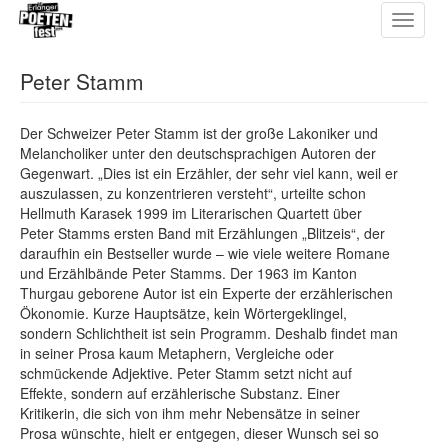
Toggle
Direkt
navigat
zum
Inhalt
Peter Stamm
Der Schweizer Peter Stamm ist der große Lakoniker und
Melancholiker unter den deutschsprachigen Autoren der
Gegenwart. „Dies ist ein Erzähler, der sehr viel kann, weil er
auszulassen, zu konzentrieren versteht“, urteilte schon
Hellmuth Karasek 1999 im Literarischen Quartett über
Peter Stamms ersten Band mit Erzählungen „Blitzeis“, der
daraufhin ein Bestseller wurde – wie viele weitere Romane
und Erzählbände Peter Stamms. Der 1963 im Kanton
Thurgau geborene Autor ist ein Experte der erzählerischen
Öko­nomie. Kurze Hauptsätze, kein Wörtergeklingel,
sondern Schlichtheit ist sein Programm. Deshalb findet man
in seiner Prosa kaum Metaphern, Vergleiche oder
schmück­ende Adjektive. Peter Stamm setzt nicht auf
Effekte, sondern auf erzählerische Substanz. Einer
Kritikerin, die sich von ihm mehr Nebensätze in seiner
Prosa wünschte, hielt er entgegen, dieser Wunsch sei so