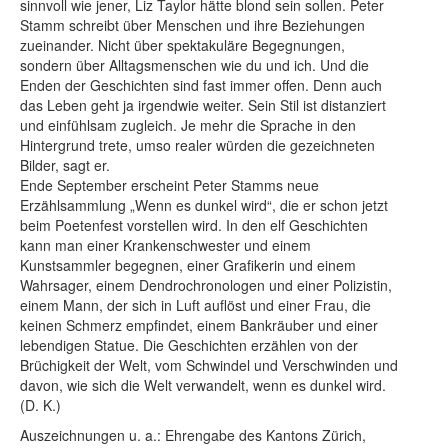
sinnvoll wie jener, Liz Taylor hätte blond sein sollen. Peter
Stamm schreibt über Menschen und ihre Beziehungen
zueinander. Nicht über spektakuläre Begegnungen,
sondern über Alltagsmenschen wie du und ich. Und die
Enden der Geschichten sind fast immer offen. Denn auch
das Leben geht ja irgendwie weiter. Sein Stil ist distanziert
und einfühlsam zugleich. Je mehr die Sprache in den
Hintergrund trete, umso realer würden die gezeichneten
Bilder, sagt er.
Ende September erscheint Peter Stamms neue
Erzählsammlung „Wenn es dunkel wird“, die er schon jetzt
beim Poetenfest vorstellen wird. In den elf Geschichten
kann man einer Krankenschwester und einem
Kunstsammler begegnen, einer Grafikerin und einem
Wahrsager, einem Dendrochronologen und einer Polizistin,
einem Mann, der sich in Luft auflöst und einer Frau, die
keinen Schmerz empfindet, einem Bankräuber und einer
lebendigen Statue. Die Geschichten erzählen von der
Brüchigkeit der Welt, vom Schwindel und Verschwinden und
davon, wie sich die Welt verwandelt, wenn es dunkel wird.
(D. K.)
Auszeichnungen u. a.: Ehrengabe des Kantons Zürich,