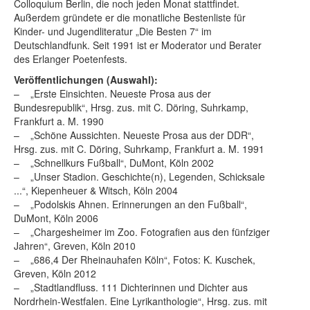
Colloquium Berlin, die noch jeden Monat stattfindet.
Außerdem gründete er die monatliche Bestenliste für
Kinder- und Jugendliteratur „Die Besten 7“ im
Deutschlandfunk. Seit 1991 ist er Moderator und Berater
des Erlanger Poetenfests.
Veröffentlichungen (Auswahl):
– „Erste Einsichten. Neueste Prosa aus der
Bundesrepublik“, Hrsg. zus. mit C. Döring, Suhrkamp,
Frankfurt a. M. 1990
– „Schöne Aussichten. Neueste Prosa aus der DDR“,
Hrsg. zus. mit C. Döring, Suhrkamp, Frankfurt a. M. 1991
– „Schnellkurs Fußball“, DuMont, Köln 2002
– „Unser Stadion. Geschichte(n), Legenden, Schicksale
...“, Kiepenheuer & Witsch, Köln 2004
– „Podolskis Ahnen. Erinnerungen an den Fußball“,
DuMont, Köln 2006
– „Chargesheimer im Zoo. Fotografien aus den fünfziger
Jahren“, Greven, Köln 2010
– „686,4 Der Rheinauhafen Köln“, Fotos: K. Kuschek,
Greven, Köln 2012
– „Stadtlandfluss. 111 Dichterinnen und Dichter aus
Nordrhein-Westfalen. Eine Lyrikanthologie“, Hrsg. zus. mit