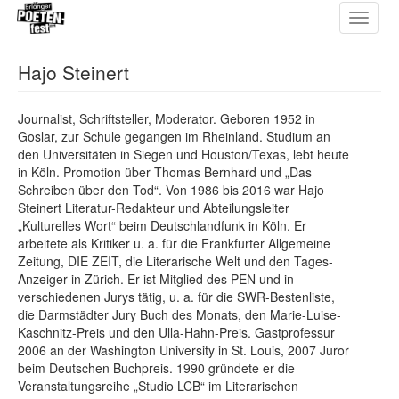
Toggle
Direkt
navigat
zum
Inhalt
Hajo Steinert
Journalist, Schriftsteller, Moderator. Geboren 1952 in
Goslar, zur Schule gegangen im Rheinland. Studium an
den Universitäten in Siegen und Houston/Texas, lebt heute
in Köln. Promotion über Thomas Bernhard und „Das
Schreiben über den Tod“. Von 1986 bis 2016 war Hajo
Steinert Literatur-Redakteur und Abteilungsleiter
„Kulturelles Wort“ beim Deutschlandfunk in Köln. Er
arbeitete als Kritiker u. a. für die Frankfurter Allgemeine
Zeitung, DIE ZEIT, die Literarische Welt und den Tages-
Anzeiger in Zürich. Er ist Mitglied des PEN und in
verschiedenen Jurys tätig, u. a. für die SWR-Bestenliste,
die Darmstädter Jury Buch des Monats, den Marie-Luise-
Kaschnitz-Preis und den Ulla-Hahn-Preis. Gastprofessur
2006 an der Washington University in St. Louis, 2007 Juror
beim Deutschen Buchpreis. 1990 gründete er die
Veranstaltungsreihe „Studio LCB“ im Literarischen