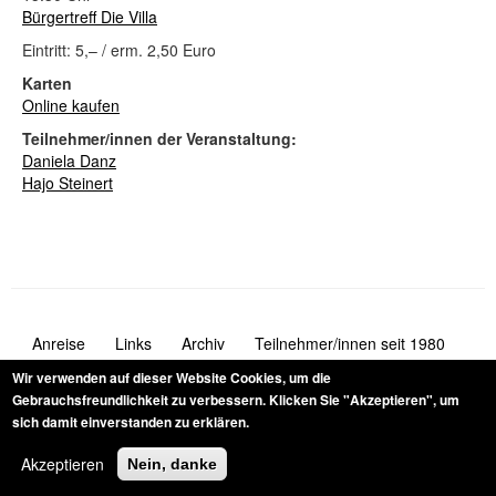
Bürgertreff Die Villa
Eintritt: 5,– / erm. 2,50 Euro
Karten
Online kaufen
Teilnehmer/innen der Veranstaltung:
Daniela Danz
Hajo Steinert
Anreise
Links
Archiv
Teilnehmer/innen seit 1980
Navigation
Newsletter
Kontakt
Impressum
Fusszeile
Wir verwenden auf dieser Website Cookies, um die
Gebrauchsfreundlichkeit zu verbessern.
Klicken Sie "Akzeptieren", um
Barrierefreiheitserklaerung
Datenschutz
Sitemap
sich damit einverstanden zu erklären.
Akzeptieren
Nein, danke