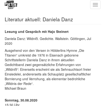
Toggle
Direkt
navigat
zum
Inhalt
Literatur aktuell: Daniela Danz
Lesung und Gespräch mit Hajo Steinert
Daniela Danz: Wildniß. Gedichte. Wallstein. Göttingen, Jul
2020
Ausgehend von den Versen in Hölderlins Hymne „Die
Titanen“ umkreist die 1976 in Eisenach geborene
Schriftstellerin Daniela Danz in ihrem aktuellen
Gedichtband zwei gegensätzliche Erfahrungen von
„Wildniß“: Einerseits erscheint sie als Sehnsuchtsort freier
Einsiedelei, andererseits als Schauplatz gesellschaftlicher
Bornierung und Verrohung, als elementar bedrohliche
„Wildnis der Rede“.
Michael Braun
Sonntag, 30.08.2020
15:30 Uhr