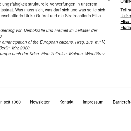
Onlin
ndlungsfähigkeit strukturelle Verwerfungen in unserem
staat. Was muss sich, was darf sich und was sollte sich
Teiln
enschaftlerin Ulrike Guérot und die Strafrechtlerin Elisa
Ulrik
Elisa
Flori
dierung von Demokratie und Freiheit im Zeitalter der
0
 emancipation of the European citizens. Hrsg. zus. mit V.
Berlin, Mrz 2020
Europa nach der Krise. Eine Zeitreise. Molden, Wien/Graz,
n seit 1980
Newsletter
Kontakt
Impressum
Barrieref