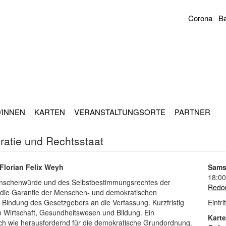
Corona
Ba
Sekundär
Navigation
/INNEN
KARTEN
VERANSTALTUNGSORTE
PARTNER
ratie und Rechtsstaat
Florian Felix Weyh
Sams
18:00
enschenwürde und des Selbstbestimmungsrechtes der
Redo
 die Garantie der Menschen‑ und demokratischen
 Bindung des Gesetzgebers an die Verfassung. Kurzfristig
Eintri
 Wirtschaft, Gesundheitswesen und Bildung. Ein
Kart
lich wie herausfordernd für die demokratische Grundordnung.