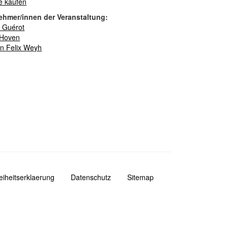
e kaufen
ehmer/innen der Veranstaltung:
e Guérot
 Hoven
an Felix Weyh
reiheitserklaerung
Datenschutz
Sitemap