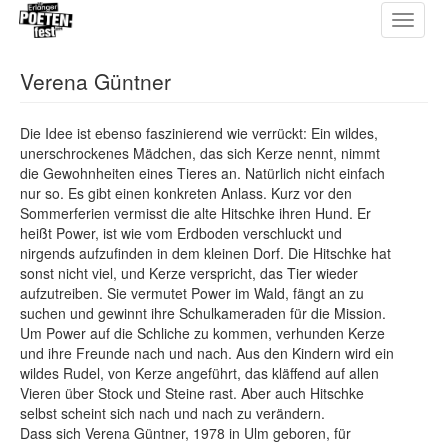
Toggle
Direkt
navigat
zum
Inhalt
Verena Güntner
Die Idee ist ebenso faszinierend wie verrückt: Ein wildes,
unerschrockenes Mädchen, das sich Kerze nennt, nimmt
die Gewohnheiten eines Tieres an. Natürlich nicht einfach
nur so. Es gibt einen konkreten Anlass. Kurz vor den
Sommerferien vermisst die alte Hitschke ihren Hund. Er
heißt Power, ist wie vom Erdboden verschluckt und
nirgends aufzufinden in dem kleinen Dorf. Die Hitschke hat
sonst nicht viel, und Kerze verspricht, das Tier wieder
aufzutreiben. Sie vermutet Power im Wald, fängt an zu
suchen und gewinnt ihre Schulkameraden für die Mission.
Um Power auf die Schliche zu kommen, verhunden Kerze
und ihre Freunde nach und nach. Aus den Kindern wird ein
wildes Rudel, von Kerze angeführt, das kläffend auf allen
Vieren über Stock und Steine rast. Aber auch Hitschke
selbst scheint sich nach und nach zu verändern.
Dass sich Verena Güntner, 1978 in Ulm geboren, für