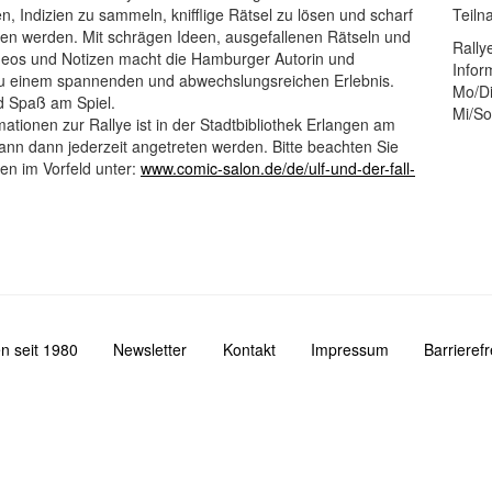
en, Indizien zu sammeln, knifflige Rätsel zu lösen und scharf
Teiln
den werden. Mit schrägen Ideen, ausgefallenen Rätseln und
Rally
 Videos und Notizen macht die Hamburger Autorin und
Infor
 zu einem spannenden und abwechslungsreichen Erlebnis.
Mo/Di
d Spaß am Spiel.
Mi/So
ationen zur Rallye ist in der Stadtbibliothek Erlangen am
 kann dann jederzeit angetreten werden. Bitte beachten Sie
en im Vorfeld unter:
www.comic-salon.de/de/ulf-und-der-fall-
n seit 1980
Newsletter
Kontakt
Impressum
Barrieref