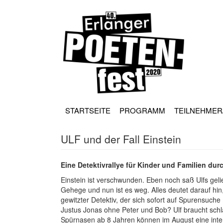
Direkt
zum
Inhalt
HAUPT
NAVIGATION
STARTSEITE
PROGRAMM
TEILNEHMER
ULF und der Fall Einstein
Eine Detektivrallye für Kinder und Familien durc
Einstein ist verschwunden. Eben noch saß Ulfs ge
Gehege und nun ist es weg. Alles deutet darauf hin,
gewitzter Detektiv, der sich sofort auf Spurensu
Justus Jonas ohne Peter und Bob? Ulf braucht schla
Spürnasen ab 8 Jahren können im August eine intera