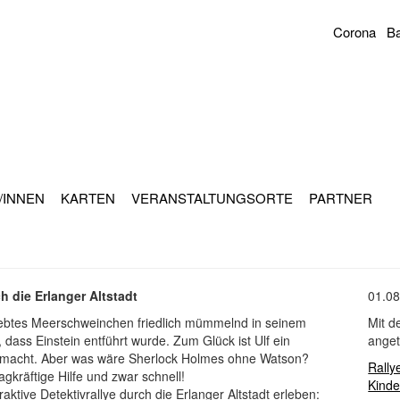
Corona
Ba
Sekundär
Navigation
/INNEN
KARTEN
VERANSTALTUNGSORTE
PARTNER
h die Erlanger Altstadt
01.08
liebtes Meerschweinchen friedlich mümmelnd in seinem
Mit d
 dass Einstein entführt wurde. Zum Glück ist Ulf ein
anget
che macht. Aber was wäre Sherlock Holmes ohne Watson?
Rally
gkräftige Hilfe und zwar schnell!
Kinde
ktive Detektivrallye durch die Erlanger Altstadt erleben: