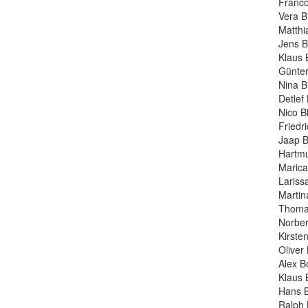
Franco
Vera B
Matthi
Jens B
Klaus B
Günter
Nina B
Detlef
Nico B
Friedr
Jaap B
Hartmu
Marica
Lariss
Martin
Thoma
Norber
Kirste
Oliver
Alex B
Klaus 
Hans B
Ralph 