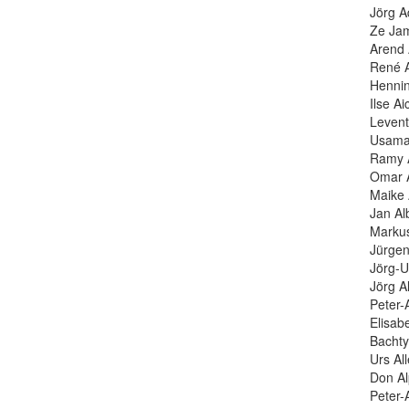
Jörg A
Ze Jam
Arend 
René A
Hennin
Ilse Ai
Levent
Usama 
Ramy A
Omar A
Maike 
Jan Al
Markus
Jürgen
Jörg-U
Jörg A
Peter-
Elisab
Bachty
Urs Al
Don Al
Peter-