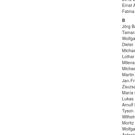
Ernst 
Fatma 
B
Jörg B
Tamara
Wolfga
Dieter
Michae
Lothar
Milena
Michae
Martin 
Jan-Fr
Zsuzsa
María 
Lukas 
Arnulf
Tyson 
Wilhel
Moritz
Wolfga
Antoni