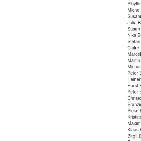
Sibyll
Michel
Susann
Julia 
Susan 
Nika B
Stefan
Claire
Marcel
Martin
Michae
Peter 
Heiner 
Horst 
Peter B
Christ
Franzi
Pieke 
Kristin
Maxim 
Klaus 
Birgit