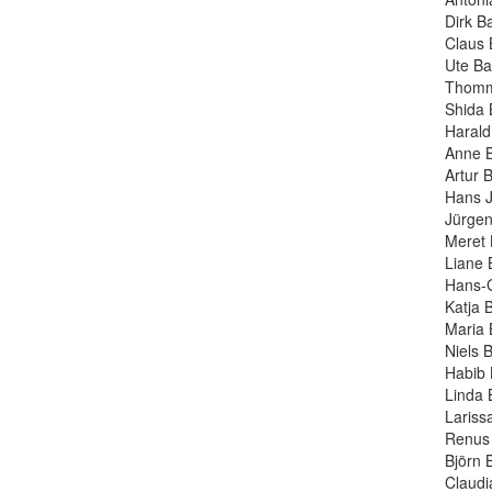
Dirk B
Claus 
Ute Ba
Thommi
Shida 
Harald
Anne B
Artur 
Hans J
Jürgen
Meret 
Liane 
Hans-G
Katja 
Maria 
Niels 
Habib 
Linda 
Lariss
Renus 
Björn 
Claudi