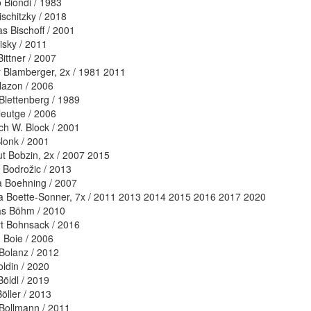
 Biondi / 1983
ischitzky / 2018
as Bischoff / 2001
isky / 2011
ittner / 2007
 Blamberger, 2x / 1981 2011
lazon / 2006
 Blettenberg / 1989
leutge / 2006
ich W. Block / 2001
lonk / 2001
t Bobzin, 2x / 2007 2015
 Bodrožic / 2013
a Boehning / 2007
a Boette-Sonner, 7x / 2011 2013 2014 2015 2016 2017 2020
s Böhm / 2010
t Bohnsack / 2016
n Boie / 2006
 Bolanz / 2012
oldin / 2020
Böldl / 2019
öller / 2013
Bollmann / 2011