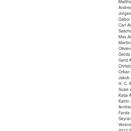
Matthi
Andrea
Jürgen
Gabor 
Carl A
Sascha
Max An
Martin
Olivier
Gerda 
Gerd A
Christ
Orkan 
Jakob 
H. C. 
Susie 
Katja 
Katrin
Arnfrie
Ferda 
Seyran
Verena
2012 