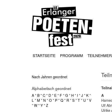
Direkt
zum
Inhalt
HAUPT
NAVIGATION
STARTSEITE
PROGRAMM
TEILNEHMER
Teil
Nach Jahren geordnet
Teilna
Alphabetisch geordnet
A
*
B
*
C
*
D
*
E
*
F
*
G
*
H
*
I
*
J
*
K
*
A
L
*
M
*
N
*
O
*
P
*
Q
*
R
*
S
*
T
*
U
*
V
Hamed
*
W
*
Y
*
Z
Ulf Ab
Ulrike