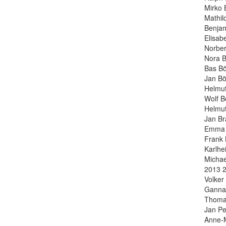
Mirko 
Mathil
Benjam
Elisab
Norber
Nora B
Bas Bö
Jan Bö
Helmut
Wolf B
Helmut
Jan Br
Emma B
Frank 
Karlhe
Michae
2013 
Volker
Ganna-
Thoma
Jan Pe
Anne-M