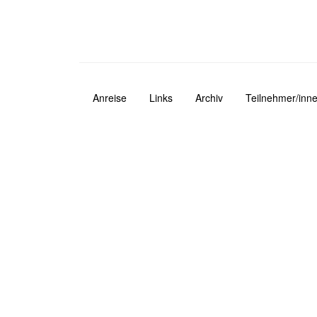
Anreise
Links
Archiv
Teilnehmer/inne
Navigation
Fusszeile