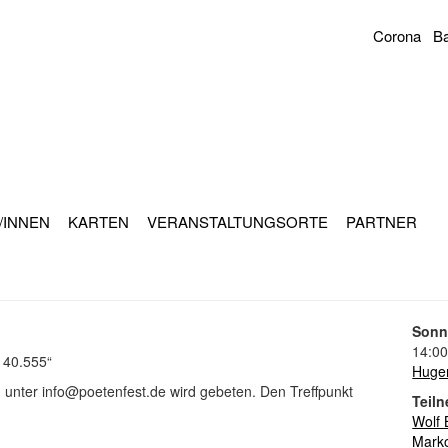
Corona
Ba
Sekundär
Navigation
/INNEN
KARTEN
VERANSTALTUNGSORTE
PARTNER
Sonn
14:00
 40.555“
Hugen
unter info@poetenfest.de wird gebeten. Den Treffpunkt
Teiln
Wolf 
Marko