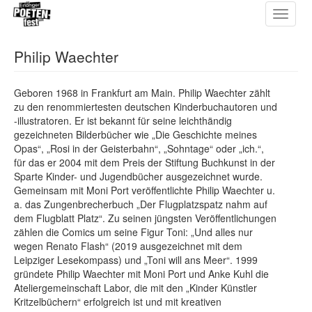
Toggle
Direkt
navigat
zum
Inhalt
Philip Waechter
Geboren 1968 in Frankfurt am Main. Philip Waechter zählt
zu den renommiertesten deutschen Kinderbuchautoren und
-illustratoren. Er ist bekannt für seine leichthändig
gezeichneten Bilderbücher wie „Die Geschichte meines
Opas“, „Rosi in der Geisterbahn“, „Sohntage“ oder „ich.“,
für das er 2004 mit dem Preis der Stiftung Buchkunst in der
Sparte Kinder- und Jugendbücher ausgezeichnet wurde.
Gemeinsam mit Moni Port veröffentlichte Philip Waechter u.
a. das Zungenbrecherbuch „Der Flugplatzspatz nahm auf
dem Flugblatt Platz“. Zu seinen jüngsten Veröffentlichungen
zählen die Comics um seine Figur Toni: „Und alles nur
wegen Renato Flash“ (2019 ausgezeichnet mit dem
Leipziger Lesekompass) und „Toni will ans Meer“. 1999
gründete Philip Waechter mit Moni Port und Anke Kuhl die
Ateliergemeinschaft Labor, die mit den „Kinder Künstler
Kritzelbüchern“ erfolgreich ist und mit kreativen