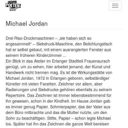
Toggle
Direkt
navigat
zum
Inhalt
Michael Jordan
Drei Riso-Druckmaschinen – „sie haben sich so
angesammelt“ – Siebdruck-Maschine, den Belichtungstisch
hat er selbst gebaut, mit einem ausrangierten Fenster aus
seinem früheren Kinderzimmer ...
Ein Blick in das Atelier im Erlanger Stadtteil Frauenaurach
genügt, um zu sehen, hier arbeitet jemand, der Kunst und
Handwerk nicht trennen mag. Es ist die Wirkungsstätte von
Michael Jordan, 1972 in Erlangen geboren, selbständiger
Künstler mit vielen Facetten. Zeichner vor allem, aber
Radierungen und Siebdrucke gehören ebenfalls zu seinem
Repertoire. Das Zeichnen ist immer lebensbestimmend für
ihn gewesen, schon in der Kindheit. Im Hause Jordan gab
es immer genug Papier. Schmierpapier, das der Vater aus
dem Büro mitbrachte und das die Mutter nutzte, um den
Sohn zu beschäftigen. Stifte, Papier – schon legte Michael
los. Später hat ihn das Zeichnen die ganze Welt bereisen