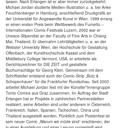
lassen. Nach Erlangen ist er aber immer zurückgekehrt.
Michael Jordan studierte Medien-Illustration u. a. bei Anke
Feuchtenberger in Hamburg, anschließend Druckgrafik an
der Universität für Angewandte Kunst in Wien. 1999 errang
er einen ersten Preis beim Wettbewerb des Fumetto –
Internationalen Comix-Festivals Luzern, 2002 war er
Unesco-Stipendiat an der Faculty of Fine Arts in Chiang
Mai, Thailand. Er übernahm Lehrtätigkeiten u. a. an der
Webster University Wien, der Hochschule für Gestaltung
Offenbach, der Kunsthochschule Kassel und dem
Middlebury College Vermont, USA, er arbeitete als
Gerichtszeichner für DIE ZEIT und gestaltete
Buchumschläge für Georg Klein. Gemeinsam mit dem
Schriftsteller entstand auch der Comic-Strip „Butz &
Schopenhauer“ für die Frankfurter Rundschau. Seit 2003
arbeitet Michael Jordan fest mit der Künstler*innengruppe
Tonto Comics aus Graz zusammen. Im Auftrag der Stadt
Erlangen hat er Projekte in zahlreichen Partnerstädten
realisiert, seine Arbeiten sind unter anderem in Österreich,
Frankreich, Italien, Spanien, Tschechien, China und
Thailand ausgestellt worden. Pünktlich zum Poetenfest ist
sein neuer Comic „Warum wir müde sind“ erschienen, der
in einer Ausstellung und einer Lesung vorgestellt wird.