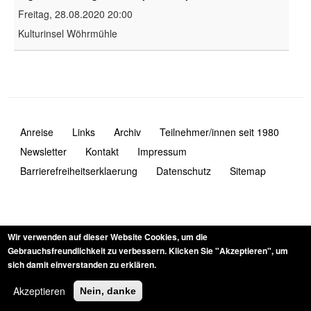
Freitag, 28.08.2020
20:00
Kulturinsel Wöhrmühle
Anreise
Links
Archiv
Teilnehmer/innen seit 1980
Navigation
Newsletter
Kontakt
Impressum
Fusszeile
Barrierefreiheitserklaerung
Datenschutz
Sitemap
Wir verwenden auf dieser Website Cookies, um die
Gebrauchsfreundlichkeit zu verbessern.
Klicken Sie "Akzeptieren", um
sich damit einverstanden zu erklären.
Akzeptieren
Nein, danke