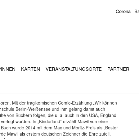
Corona
Ba
Sekundär
Navigation
/INNEN
KARTEN
VERANSTALTUNGSORTE
PARTNER
boren. Mit der tragikomischen Comic-Erzählung „Wir können
chschule Berlin-Weißensee und ihm gelang damit auch
eihe von Büchern folgen, die u. a. auch in den USA, England,
verlegt wurden. In „Kinderland“ erzählt Mawil von einer
es Buch wurde 2014 mit dem Max und Moritz-Preis als „Bester
e Mawil als erstem deutschen Zeichner die Ehre zuteil,