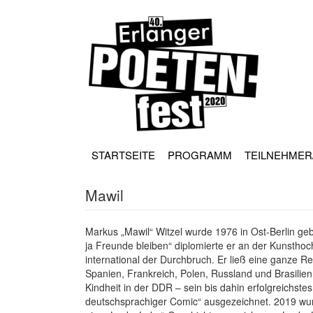
Direkt
zum
Inhalt
HAUPT
NAVIGATION
STARTSEITE
PROGRAMM
TEILNEHMER
Mawil
Markus „Mawil“ Witzel wurde 1976 in Ost-Berlin ge
ja Freunde bleiben“ diplomierte er an der Kunstho
international der Durchbruch. Er ließ eine ganze R
Spanien, Frankreich, Polen, Russland und Brasilien 
Kindheit in der DDR – sein bis dahin erfolgreichst
deutschsprachiger Comic“ ausgezeichnet. 2019 wurd