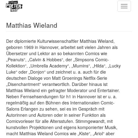
Toggle
Direkt
navigat
zum
Inhalt
Matthias Wieland
Der diplomierte Kulturwissenschaftler Matthias Wieland,
geboren 1969 in Hannover, arbeitet seit vielen Jahren als
Übersetzer und Lektor an so bekannten Comics wie
„Peanuts“, „Calvin & Hobbes“, der „Simpsons Comic-
Kollektion“, „Umbrella Academy“, „Mumins“, „Hilda“, „Lucky
Luke“ oder „Donjon“ und zeichnet u. a. auch für die
deutschen Dialoge von Matt Groenings Netflix-Serie
„Disenchantment“ verantwortlich. Darüber hinaus ist
Matthias Wieland ein gefragter Moderator und Entertainer.
Neben Fernsehsendungen für h1 in Hannover ist er u. a.
regelmäßig auf den Bühnen des Internationalen Comic-
Salons Erlangen zu sehen, sei es im Gespräch mit
Autorinnen und Autoren oder in seiner Funktion als
Comicvorleser für alle Altersstufen. Stimmgewandt, mit
kunstvollen Projektionen und eigens komponierter Musik,
macht Matthias Wieland Comics wie „Kiste“, „Ariol“ aber