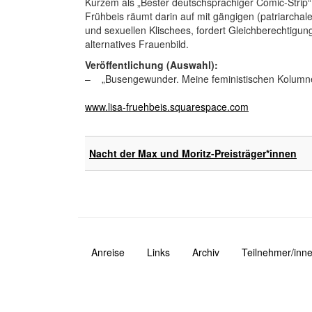
Kurzem als „Bester deutschsprachiger Comic-Strip“
Frühbeis räumt darin auf mit gängigen (patriarchal
und sexuellen Klischees, fordert Gleichberechtigun
alternatives Frauenbild.
Veröffentlichung (Auswahl):
– „Busengewunder. Meine feministischen Kolumn
www.lisa-fruehbeis.squarespace.com
Nacht der Max und Moritz-Preisträger*innen
Anreise
Links
Archiv
Teilnehmer/inne
Navigation
Fusszeile