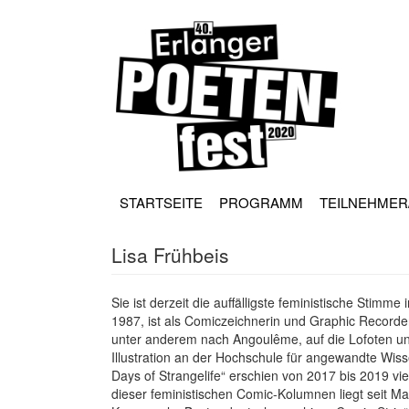
Direkt
zum
Inhalt
HAUPT
NAVIGATION
STARTSEITE
PROGRAMM
TEILNEHMER
Lisa Frühbeis
Sie ist derzeit die auffälligste feministische Stim
1987, ist als Comiczeichnerin und Graphic Recorderi
unter anderem nach Angoulême, auf die Lofoten und
Illustration an der Hochschule für angewandte Wi
Days of Strangelife“ erschien von 2017 bis 2019 v
dieser feministischen Comic-Kolumnen liegt seit M