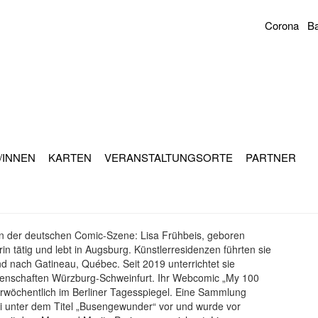
Corona
Ba
Sekundär
Navigation
/INNEN
KARTEN
VERANSTALTUNGSORTE
PARTNER
me in der deutschen Comic-Szene: Lisa Frühbeis, geboren
n tätig und lebt in Augsburg. Künstlerresidenzen führten sie
 nach Gatineau, Québec. Seit 2019 unterrichtet sie
ssenschaften Würzburg-Schweinfurt. Ihr Webcomic „My 100
ierwöchentlich im Berliner Tagesspiegel. Eine Sammlung
ai unter dem Titel „Busengewunder“ vor und wurde vor