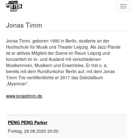
Toggle
Direkt
navigat
zum
Inhalt
Jonas Timm
Jonas Timm, geboren 1992 in Berlin, studierte an der
Hochschule für Musik und Theater Leipzig. Als Jazz-Pianist
ist er aktives Mitglied der Szene im Raum Leipzig und
konzertiert im In- und Ausland mit verschiedenen
Musikerinnen, Musikern und Ensembles. Er trat u. a.
bereits mit dem Rundfunkchor Berlin auf; mit dem Jonas
Timm Trio veröffentlichte er 2017 das Debütalbum
„Myanmar“.
www.jonastimm.de
PENG PENG Parker
Freitag, 28.08.2020
20:00