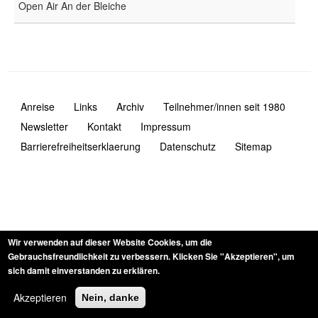
Open Air An der Bleiche
Anreise
Links
Archiv
Teilnehmer/innen seit 1980
Navigation
Newsletter
Kontakt
Impressum
Fusszeile
Barrierefreiheitserklaerung
Datenschutz
Sitemap
Wir verwenden auf dieser Website Cookies, um die
Gebrauchsfreundlichkeit zu verbessern.
Klicken Sie "Akzeptieren", um
sich damit einverstanden zu erklären.
Akzeptieren
Nein, danke