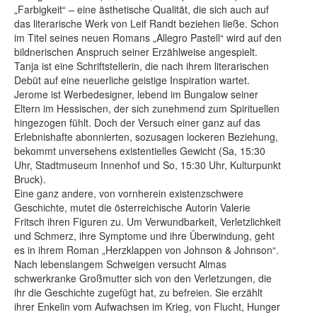
„Farbigkeit“ – eine ästhetische Qualität, die sich auch auf
das literarische Werk von Leif Randt beziehen ließe. Schon
im Titel seines neuen Romans „Allegro Pastell“ wird auf den
bildnerischen Anspruch seiner Erzählweise angespielt.
Tanja ist eine Schriftstellerin, die nach ihrem literarischen
Debüt auf eine neuerliche geistige Inspiration wartet.
Jerome ist Werbedesigner, lebend im Bungalow seiner
Eltern im Hessischen, der sich zunehmend zum Spirituellen
hingezogen fühlt. Doch der Versuch einer ganz auf das
Erlebnishafte abonnierten, sozusagen lockeren Beziehung,
bekommt unversehens existentielles Gewicht (Sa, 15:30
Uhr, Stadtmuseum Innenhof und So, 15:30 Uhr, Kulturpunkt
Bruck).
Eine ganz andere, von vornherein existenzschwere
Geschichte, mutet die österreichische Autorin Valerie
Fritsch ihren Figuren zu. Um Verwundbarkeit, Verletzlichkeit
und Schmerz, ihre Symptome und ihre Überwindung, geht
es in ihrem Roman „Herzklappen von Johnson & Johnson“.
Nach lebenslangem Schweigen versucht Almas
schwerkranke Großmutter sich von den Verletzungen, die
ihr die Geschichte zugefügt hat, zu befreien. Sie erzählt
ihrer Enkelin vom Aufwachsen im Krieg, von Flucht, Hunger