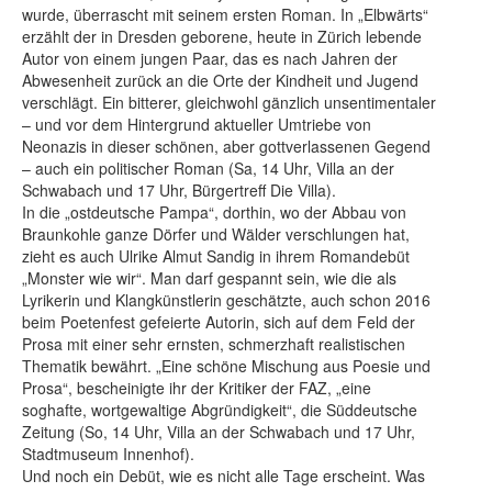
wurde, überrascht mit seinem ersten Roman. In „Elbwärts“
erzählt der in Dresden geborene, heute in Zürich lebende
Autor von einem jungen Paar, das es nach Jahren der
Abwesenheit zurück an die Orte der Kindheit und Jugend
verschlägt. Ein bitterer, gleichwohl gänzlich unsentimentaler
– und vor dem Hintergrund aktueller Umtriebe von
Neonazis in dieser schönen, aber gottverlassenen Gegend
– auch ein politischer Roman (Sa, 14 Uhr, Villa an der
Schwabach und 17 Uhr, Bürgertreff Die Villa).
In die „ostdeutsche Pampa“, dorthin, wo der Abbau von
Braunkohle ganze Dörfer und Wälder verschlungen hat,
zieht es auch Ulrike Almut Sandig in ihrem Romandebüt
„Monster wie wir“. Man darf gespannt sein, wie die als
Lyrikerin und Klangkünstlerin geschätzte, auch schon 2016
beim Poetenfest gefeierte Autorin, sich auf dem Feld der
Prosa mit einer sehr ernsten, schmerzhaft realistischen
Thematik bewährt. „Eine schöne Mischung aus Poesie und
Prosa“, bescheinigte ihr der Kritiker der FAZ, „eine
soghafte, wortgewaltige Abgründigkeit“, die Süddeutsche
Zeitung (So, 14 Uhr, Villa an der Schwabach und 17 Uhr,
Stadtmuseum Innenhof).
Und noch ein Debüt, wie es nicht alle Tage erscheint. Was