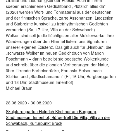
Oralität und Liedhaftigkeit der Poesie. Auch in ihrem
soeben erschienenen Gedichtband „Plötzlich alles da“
(2020) werden Wort- und Tonmaterial aus der deutschen
und der finnischen Sprache, zarte Assonanzen, Liedzeilen
und Stabreime kunstvoll zu freirhythmischen Gedichten
verbunden (Sa, 17 Uhr, Villa an der Schwabach).
Wolken sind seit je die flüchtigsten aller Meisterwerke, ihre
Wanderungen über den Himmel liefern uns Signaturen
unserer eigenen Existenz. Das gilt auch für „Nimbus“, die
„schwarze Wolke“ im neuen Gedichtbuch von Marion
Poschmann – darin betreibt sie poetische Wolkenkunde
und schreibt über die globalen Verheerungen der Natur,
über flirrende Farbeindrücke, Fantasie-Reisen nach
Sibirien und „Stadtschamanen“ (Fr, 16 Uhr, Burgberggarten
und 18 Uhr, Stadtmuseum Innenhof).
Michael Braun
28.08.2020 - 30.08.2020
Skulpturengarten Heinrich Kirchner am Burgberg,
Stadtmuseum Innenhof, Bürgertreff Die Villa, Villa an der
Schwabach, Kulturpunkt Bruck