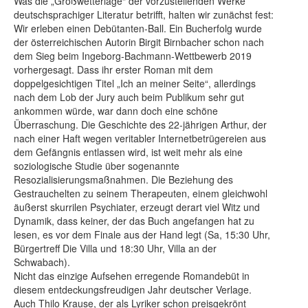
Was die „Großwetterlage“ der vorzustellenden Werke
deutschsprachiger Literatur betrifft, halten wir zunächst fest:
Wir erleben einen Debütanten-Ball. Ein Bucherfolg wurde
der österreichischen Autorin Birgit Birnbacher schon nach
dem Sieg beim Ingeborg-Bachmann-Wettbewerb 2019
vorhergesagt. Dass ihr erster Roman mit dem
doppelgesichtigen Titel „Ich an meiner Seite“, allerdings
nach dem Lob der Jury auch beim Publikum sehr gut
ankommen würde, war dann doch eine schöne
Überraschung. Die Geschichte des 22-jährigen Arthur, der
nach einer Haft wegen veritabler Internetbetrügereien aus
dem Gefängnis entlassen wird, ist weit mehr als eine
soziologische Studie über sogenannte
Resozialisierungsmaßnahmen. Die Beziehung des
Gestrauchelten zu seinem Therapeuten, einem gleichwohl
äußerst skurrilen Psychiater, erzeugt derart viel Witz und
Dynamik, dass keiner, der das Buch angefangen hat zu
lesen, es vor dem Finale aus der Hand legt (Sa, 15:30 Uhr,
Bürgertreff Die Villa und 18:30 Uhr, Villa an der
Schwabach).
Nicht das einzige Aufsehen erregende Romandebüt in
diesem entdeckungsfreudigen Jahr deutscher Verlage.
Auch Thilo Krause, der als Lyriker schon preisgekrönt