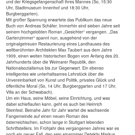
und der Kriegsgefangenschaft ihres Mannes (So, 15:30
Uhr, Stadtmuseum Innenhof und 18:30 Uhr,
Burgberggarten).
Mit großer Spannung erwartete das Publikum das neue
Buch von Andreas Schäfer. Immerhin sind sieben Jahre seit
seinem hochgelobten Roman „Gesichter“ vergangen. „Das
Gartenzimmer“ spannt nun, ausgehend von der
originalgetreuen Restaurierung eines Landhauses des
weltberühmten Architekten Max Taubert aus dem Jahre
1909, einen weiten historischen Bogen vom Anfang des 20.
Jahrhunderts über die Weimarer Republik, den
Nationalsozialismus bis zur Gegenwart. Ein ebenso
intelligentes wie unterhaltsames Lehrstück über die
Unvereinbarkeit von Kunst und Politik, privates Glück und
öffentliche Moral (So, 14 Uhr, Burgberggarten und 17 Uhr,
Villa an der Schwabach).
Um ein Haus, seine Möbel, seine Einrichtung, und was
dabei schieflaufen kann, geht es auch bei Heinrich
Steinfest. Beinahe Jahr für Jahr wartet die wachsende
Fangemeinde auf einen neuen Roman des
österreichischen, schon lange in Stuttgart lebenden
Schriftstellers. Im Frühjahr des vergangenen Jahres war es
noch ein neuer Fall, den sein einarmiger Detektiv Markus