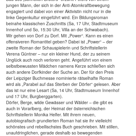
jungen Mann, der sich in der Anti-Atomkraftbewegung
engagiert und dabei von einer Aktivistin nicht nur in die
linke Gegenkultur eingeführt wird. Ein Bildungsroman
beinahe klassischen Zuschnitts (Sa, 17 Uhr, Stadtmuseum
Innenhof und So, 15:30 Uhr, Villa an der Schwabach).
Wir gehen von Dorf zu Dorf. Mit „Power“. Kann es einen
offensiveren Romantitel geben? Dabei ist „Power“ – der
zweite Roman der Schauspielerin und Schriftstellerin
Verena Güntner – nur ein kleiner Hund, der zu seinem
Unglück auch noch verloren geht. Angeführt von einem
selbstbewussten Mädchen namens Kerze schließen sich
auch andere Dorfkinder der Suche an. Der für den Preis
der Leipziger Buchmesse nominierte rätselhafte Roman
wird als „Parabel auf das Sterben der Dörfer“ gelesen. Aber
das ist nur eine Lesart (Sa, 14 Uhr, Stadtmuseum Innenhof
und 17 Uhr, Burgberggarten).
Dörfer, Berge, wilde Gewässer und Wälder – die gibt es
auch in Vorarlberg, der Heimat der österreichischen
Schriftstellerin Monika Helfer. Mit ihrem neuen,
autobiografisch grundierten Roman hat sie ihr vielleicht
schönstes und rebellischstes Buch geschrieben. Mit stillen,
unaufdringlichen, gerade deshalb so bewegenden