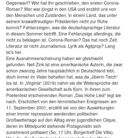
Gegenwart? Wer hat ihn geschrieben, den ersten Corona-
Roman? Wer war jüngst in den USA und erzählt uns von
den Menschen und Zuständen, in einem Land, das unter
seinem krawallfreudigen Präsidenten nicht zur Ruhe
kommt? Fehlanzeigen, was die deutschsprachige Literatur
in diesem Sommer betrifft. Eine Fehlanzeige allerdings, die
nicht zu beklagen ist. Corona-Roman? Das hat noch Zeit.
Literatur ist nicht Journalismus. Lyrik als Agitprop? Lang
ist’s her.
Eine Ausnahmeerscheinung haben wir gleichwohl
gefunden. Nell Zink ist eine amerikanische Autorin, die zwar
schon zwanzig Jahre hauptsächlich in Deutschland lebt,
doch immer im Visier behalten hat, was da „überm Teich“
los ist. In „Virginia“ (2019) nahm sie die Widersprüche der
amerikanischen Gesellschaft aufs Korn. In ihrem zum
Poetenfest erscheinenden Roman „Das Hohe Lied“ legt sie
nach. Erschüttert von den terroristischen Ereignissen am
11. September 2001, erzählt sie von den Auswirkungen
einer immer repressiver werdenden politischen
Großwetterlage auf den Alltag einer jugendlichen Clique,
deren im Mittelpunkt stehende Protagonistin sich
zunehmend politisiert (So, 17 Uhr, Bürgertreff Die Villa).