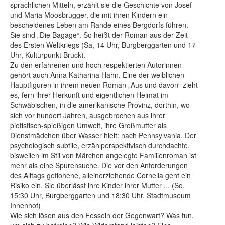
sprachlichen Mitteln, erzählt sie die Geschichte von Josef
und Maria Moosbrugger, die mit ihren Kindern ein
bescheidenes Leben am Rande eines Bergdorfs führen.
Sie sind „Die Bagage“. So heißt der Roman aus der Zeit
des Ersten Weltkriegs (Sa, 14 Uhr, Burgberggarten und 17
Uhr, Kulturpunkt Bruck).
Zu den erfahrenen und hoch respektierten Autorinnen
gehört auch Anna Katharina Hahn. Eine der weiblichen
Hauptfiguren in ihrem neuen Roman „Aus und davon“ zieht
es, fern ihrer Herkunft und eigentlichen Heimat im
Schwäbischen, in die amerikanische Provinz, dorthin, wo
sich vor hundert Jahren, ausgebrochen aus ihrer
pietistisch-spießigen Umwelt, ihre Großmutter als
Dienstmädchen über Wasser hielt: nach Pennsylvania. Der
psychologisch subtile, erzählperspektivisch durchdachte,
bisweilen im Stil von Märchen angelegte Familienroman ist
mehr als eine Spurensuche. Die vor den Anforderungen
des Alltags geflohene, alleinerziehende Cornelia geht ein
Risiko ein. Sie überlässt ihre Kinder ihrer Mutter ... (So,
15:30 Uhr, Burgberggarten und 18:30 Uhr, Stadtmuseum
Innenhof)
Wie sich lösen aus den Fesseln der Gegenwart? Was tun,