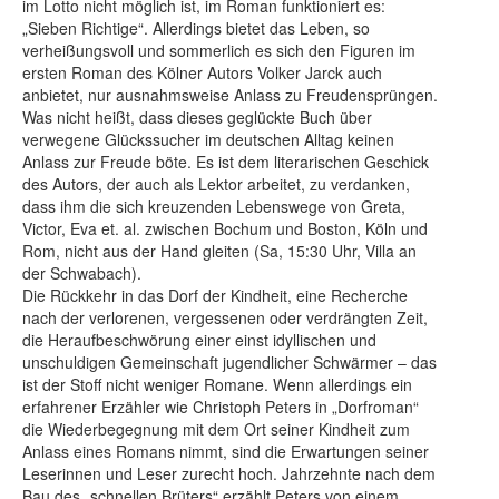
im Lotto nicht möglich ist, im Roman funktioniert es:
„Sieben Richtige“. Allerdings bietet das Leben, so
verheißungsvoll und sommerlich es sich den Figuren im
ersten Roman des Kölner Autors Volker Jarck auch
anbietet, nur ausnahmsweise Anlass zu Freudensprüngen.
Was nicht heißt, dass dieses geglückte Buch über
verwegene Glückssucher im deutschen Alltag keinen
Anlass zur Freude böte. Es ist dem literarischen Geschick
des Autors, der auch als Lektor arbeitet, zu verdanken,
dass ihm die sich kreuzenden Lebenswege von Greta,
Victor, Eva et. al. zwischen Bochum und Boston, Köln und
Rom, nicht aus der Hand gleiten (Sa, 15:30 Uhr, Villa an
der Schwabach).
Die Rückkehr in das Dorf der Kindheit, eine Recherche
nach der verlorenen, vergessenen oder verdrängten Zeit,
die Heraufbeschwörung einer einst idyllischen und
unschuldigen Gemeinschaft jugendlicher Schwärmer – das
ist der Stoff nicht weniger Romane. Wenn allerdings ein
erfahrener Erzähler wie Christoph Peters in „Dorfroman“
die Wiederbegegnung mit dem Ort seiner Kindheit zum
Anlass eines Romans nimmt, sind die Erwartungen seiner
Leserinnen und Leser zurecht hoch. Jahrzehnte nach dem
Bau des „schnellen Brüters“ erzählt Peters von einem