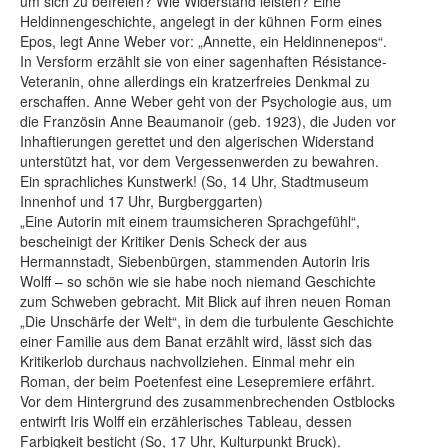
um sich zu befreien? Wie Widerstand leisten? Eine
Heldinnengeschichte, angelegt in der kühnen Form eines
Epos, legt Anne Weber vor: „Annette, ein Heldinnenepos“.
In Versform erzählt sie von einer sagenhaften Résistance-
Veteranin, ohne allerdings ein kratzerfreies Denkmal zu
erschaffen. Anne Weber geht von der Psychologie aus, um
die Französin Anne Beaumanoir (geb. 1923), die Juden vor
Inhaftierungen gerettet und den algerischen Widerstand
unterstützt hat, vor dem Vergessenwerden zu bewahren.
Ein sprachliches Kunstwerk! (So, 14 Uhr, Stadtmuseum
Innenhof und 17 Uhr, Burgberggarten)
„Eine Autorin mit einem traumsicheren Sprachgefühl“,
bescheinigt der Kritiker Denis Scheck der aus
Hermannstadt, Siebenbürgen, stammenden Autorin Iris
Wolff – so schön wie sie habe noch niemand Geschichte
zum Schweben gebracht. Mit Blick auf ihren neuen Roman
„Die Unschärfe der Welt“, in dem die turbulente Geschichte
einer Familie aus dem Banat erzählt wird, lässt sich das
Kritikerlob durchaus nachvollziehen. Einmal mehr ein
Roman, der beim Poetenfest eine Lesepremiere erfährt.
Vor dem Hintergrund des zusammenbrechenden Ostblocks
entwirft Iris Wolff ein erzählerisches Tableau, dessen
Farbigkeit besticht (So, 17 Uhr, Kulturpunkt Bruck).