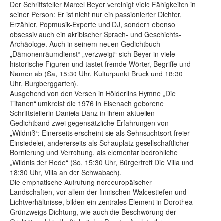
Der Schriftsteller Marcel Beyer vereinigt viele Fähigkeiten in
seiner Person: Er ist nicht nur ein passionierter Dichter,
Erzähler, Popmusik-Experte und DJ, sondern ebenso
obsessiv auch ein akribischer Sprach- und Geschichts-
Archäologe. Auch in seinem neuen Gedichtbuch
„Dämonenräumdienst“ „verzweigt“ sich Beyer in viele
historische Figuren und tastet fremde Wörter, Begriffe und
Namen ab (Sa, 15:30 Uhr, Kulturpunkt Bruck und 18:30
Uhr, Burgberggarten).
Ausgehend von den Versen in Hölderlins Hymne „Die
Titanen“ umkreist die 1976 in Eisenach geborene
Schriftstellerin Daniela Danz in ihrem aktuellen
Gedichtband zwei gegensätzliche Erfahrungen von
„Wildniß“: Einerseits erscheint sie als Sehnsuchtsort freier
Einsiedelei, andererseits als Schauplatz gesellschaftlicher
Bornierung und Verrohung, als elementar bedrohliche
„Wildnis der Rede“ (So, 15:30 Uhr, Bürgertreff Die Villa und
18:30 Uhr, Villa an der Schwabach).
Die emphatische Aufrufung nordeuropäischer
Landschaften, vor allem der finnischen Waldestiefen und
Lichtverhältnisse, bilden ein zentrales Element in Dorothea
Grünzweigs Dichtung, wie auch die Beschwörung der