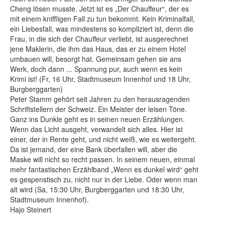
Cheng lösen musste. Jetzt ist es „Der Chauffeur“, der es
mit einem kniffligen Fall zu tun bekommt. Kein Kriminalfall,
ein Liebesfall, was mindestens so kompliziert ist, denn die
Frau, in die sich der Chauffeur verliebt, ist ausgerechnet
jene Maklerin, die ihm das Haus, das er zu einem Hotel
umbauen will, besorgt hat. Gemeinsam gehen sie ans
Werk, doch dann ... Spannung pur, auch wenn es kein
Krimi ist! (Fr, 16 Uhr, Stadtmuseum Innenhof und 18 Uhr,
Burgberggarten)
Peter Stamm gehört seit Jahren zu den herausragenden
Schriftstellern der Schweiz. Ein Meister der leisen Töne.
Ganz ins Dunkle geht es in seinen neuen Erzählungen.
Wenn das Licht ausgeht, verwandelt sich alles. Hier ist
einer, der in Rente geht, und nicht weiß, wie es weitergeht.
Da ist jemand, der eine Bank überfallen will, aber die
Maske will nicht so recht passen. In seinem neuen, einmal
mehr fantastischen Erzählband „Wenn es dunkel wird“ geht
es gespenstisch zu, nicht nur in der Liebe. Oder wenn man
alt wird (Sa, 15:30 Uhr, Burgberggarten und 18:30 Uhr,
Stadtmuseum Innenhof).
Hajo Steinert