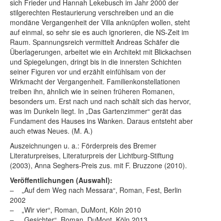
sich Frieder und Hannah Lekebusch im Jahr 2000 der
stilgerechten Restaurierung verschreiben und an die
mondäne Vergangenheit der Villa anknüpfen wollen, steht
auf einmal, so sehr sie es auch ignorieren, die NS-Zeit im
Raum. Spannungsreich vermittelt Andreas Schäfer die
Überlagerungen, arbeitet wie ein Architekt mit Blickachsen
und Spiegelungen, dringt bis in die innersten Schichten
seiner Figuren vor und erzählt einfühlsam von der
Wirkmacht der Vergangenheit. Familienkonstellationen
treiben ihn, ähnlich wie in seinen früheren Romanen,
besonders um. Erst nach und nach schält sich das hervor,
was im Dunkeln liegt. In „Das Gartenzimmer“ gerät das
Fundament des Hauses ins Wanken. Daraus entsteht aber
auch etwas Neues. (M. A.)
Auszeichnungen u. a.: Förderpreis des Bremer
Literaturpreises, Literaturpreis der Lichtburg-Stiftung
(2003), Anna Seghers-Preis zus. mit F. Bruzzone (2010).
Veröffentlichungen (Auswahl):
– „Auf dem Weg nach Messara“, Roman, Fest, Berlin
2002
– „Wir vier“, Roman, DuMont, Köln 2010
– „Gesichter“, Roman, DuMont, Köln 2013