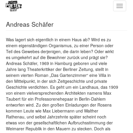
Toggle
Direkt
navigat
zum
Inhalt
Andreas Schäfer
Was lagert sich eigentlich in einem Haus ab? Wird es zu
einem eigenständigen Organismus, zu einer Person oder
Teil des Gewebes derjenigen, die darin leben? Oder wirkt
es umgekehrt auf die Bewohner zurück und prägt sie?
Andreas Schäfer, 1969 in Hamburg geboren und viele
Jahre lang Theaterkritiker der Berliner Zeitung, stellt in
seinem vierten Roman „Das Gartenzimmer“ eine Villa in
den Mittelpunkt, in der sich Zeitgeschichte und private
Geschichte verdichten. Es geht um ein Landhaus, das 1909
von einem vielversprechenden Architekten namens Max
Taubert für ein Professorenehepaar in Berlin-Dahlem
entworfen wird. Zu den großen Einladungen der Rosens
kommen Leute wie Max Liebermann und Walther
Rathenau, und selbst Jahrzehnte später scheint noch
etwas von der gesellschaftlichen Aufbruchsstimmung der
Weimarer Republik in den Mauern zu stecken. Doch als